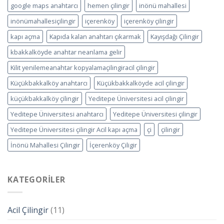
google maps anahtarcı
hemen çilingir
inönü mahallesi
inönümahallesiçilingir
içerenköy
içerenköy çilingir
kapı açma
Kapıda kalan anahtarı çıkarmak
Kayışdağı Çilingir
kbakkalköyde anahtar neanlama gelir
Kilit yenilemeanahtar kopyalamaçilingiracil çilingir
Küçükbakkalköy anahtarcı
Küçükbakkalköyde acil çilingir
küçükbakkalköy çilingir
Yeditepe Üniversitesi acil çilingir
Yeditepe Üniversitesi anahtarcı
Yeditepe Üniversitesi çilingir
Yeditepe Üniversitesi çilingir Acil kapı açma
çi
çilingir
İnönü Mahallesi Çilingir
İçerenköy Çiligir
KATEGORILER
Acil Çilingir
(11)