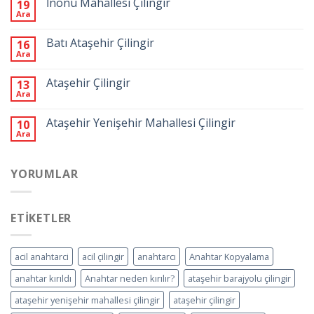
İnönü Mahallesi Çilingir
19
Ara
Batı Ataşehir Çilingir
16
Ara
Ataşehir Çilingir
13
Ara
Ataşehir Yenişehir Mahallesi Çilingir
10
Ara
YORUMLAR
ETIKETLER
acil anahtarci
acil çilingir
anahtarcı
Anahtar Kopyalama
anahtar kırıldı
Anahtar neden kırılır?
ataşehir barajyolu çilingir
ataşehir yenişehir mahallesi çilingir
ataşehir çilingir