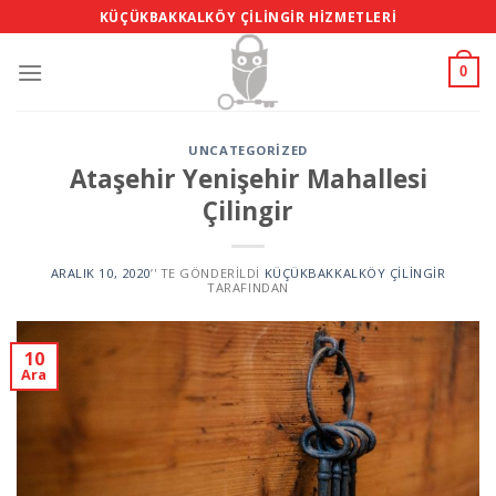
Skip
KÜÇÜKBAKKALKÖY ÇILINGIR HIZMETLERI
to
content
0
UNCATEGORIZED
Ataşehir Yenişehir Mahallesi
Çilingir
ARALIK 10, 2020
’' TE GÖNDERILDI
KÜÇÜKBAKKALKÖY ÇILINGIR
TARAFINDAN
10
Ara