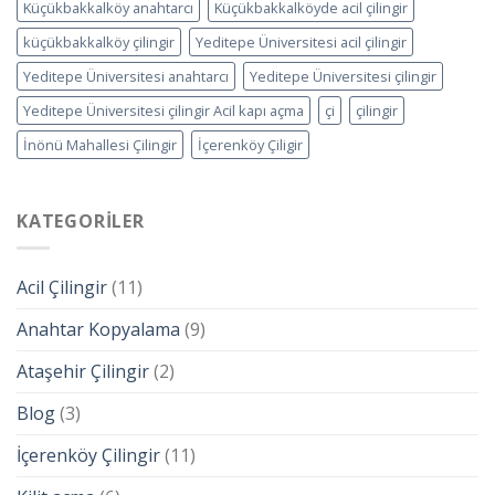
Küçükbakkalköy anahtarcı
Küçükbakkalköyde acil çilingir
küçükbakkalköy çilingir
Yeditepe Üniversitesi acil çilingir
Yeditepe Üniversitesi anahtarcı
Yeditepe Üniversitesi çilingir
Yeditepe Üniversitesi çilingir Acil kapı açma
çi
çilingir
İnönü Mahallesi Çilingir
İçerenköy Çiligir
KATEGORILER
Acil Çilingir
(11)
Anahtar Kopyalama
(9)
Ataşehir Çilingir
(2)
Blog
(3)
İçerenköy Çilingir
(11)