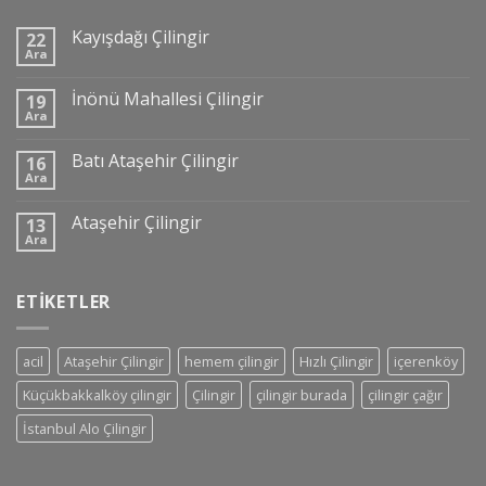
Kayışdağı Çilingir
22
Ara
İnönü Mahallesi Çilingir
19
Ara
Batı Ataşehir Çilingir
16
Ara
Ataşehir Çilingir
13
Ara
ETIKETLER
acil
Ataşehir Çilingir
hemem çilingir
Hızlı Çilingir
içerenköy
Küçükbakkalköy çilingir
Çilingir
çilingir burada
çilingir çağır
İstanbul Alo Çilingir