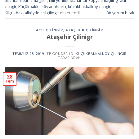
anahtar neanlama gelir
,
Kilit yenilemeanahtar kopyalamaçilingiracil
çilingir
,
Küçükbakkalköy anahtarcı
,
küçükbakkalköy çilingir
,
Küçükbakkalköyde acil çilingir
etiketlendi
Bir yorum bırak
ACIL ÇILINGIR
,
ATAŞEHIR ÇILINGIR
Ataşehir Çilinigr
TEMMUZ 28, 2019
’' TE GÖNDERILDI
KÜÇÜKBAKKALKÖY ÇILINGIR
TARAFINDAN
28
Tem