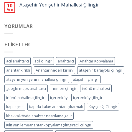
Ataşehir Yenişehir Mahallesi Çilingir
10
Ara
YORUMLAR
ETIKETLER
acil anahtarci
acil çilingir
anahtarcı
Anahtar Kopyalama
anahtar kırıldı
Anahtar neden kırılır?
ataşehir barajyolu çilingir
ataşehir yenişehir mahallesi çilingir
ataşehir çilingir
google maps anahtarcı
hemen çilingir
inönü mahallesi
inönümahallesiçilingir
içerenköy
içerenköy çilingir
kapı açma
Kapıda kalan anahtarı çıkarmak
Kayışdağı Çilingir
kbakkalköyde anahtar neanlama gelir
Kilit yenilemeanahtar kopyalamaçilingiracil çilingir