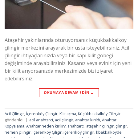
Ataşehir yakınlarında oturuyorsanız küçükbakkalköy
çilingir merkezini arayarak bir usta isteyebilirsiniz. Acil
çilingir ihtiyaçlarınızda veya bir kapı kilit göbeği
değişiminde arayabilirsiniz. Kasanız veya eviniz için yeni
bir kilit arıyorsanızda merkezimizde bizi ziyaret
edebilirsiniz.
OKUMAYA DEVAM EDIN
→
Acil Çilingir
,
İçerenköy Çilingir
,
Kilit açma
,
Küçükbakkalköy Çilingir
gönderildi
|
acil anahtarci
,
acil çilingir
,
anahtar kırıldı
,
Anahtar
Kopyalama
,
Anahtar neden kırılır?
,
anahtarcı
,
ataşehir çilingir
,
çilingir
,
hemen çilingir
,
İçerenköy Çiligir
,
içerenköy çilingir
,
kbakkalköyde