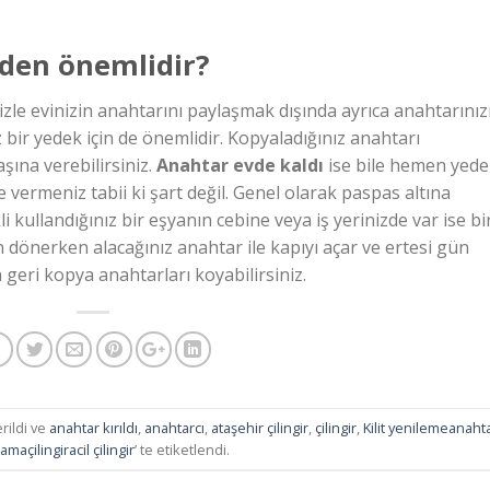
den önemlidir?
izle evinizin anahtarını paylaşmak dışında ayrıca anahtarınız
bir yedek için de önemlidir. Kopyaladığınız anahtarı
ına verebilirsiniz.
Anahtar evde kaldı
ise bile hemen yede
ne vermeniz tabii ki şart değil. Genel olarak paspas altına
kullandığınız bir eşyanın cebine veya iş yerinizde var ise bi
n dönerken alacağınız anahtar ile kapıyı açar ve ertesi gün
a geri kopya anahtarları koyabilirsiniz.
erildi ve
anahtar kırıldı
,
anahtarcı
,
ataşehir çilingir
,
çilingir
,
Kilit yenilemeanaht
maçilingiracil çilingir
’ te etiketlendi.