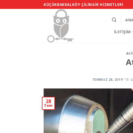
Skip
KÜÇÜKBAKKALKÖY ÇILINGIR HIZMETLERI
to
content
AN
İLETIŞIM
ACI
A
TEMMUZ 28, 2019
’' TE
28
Tem