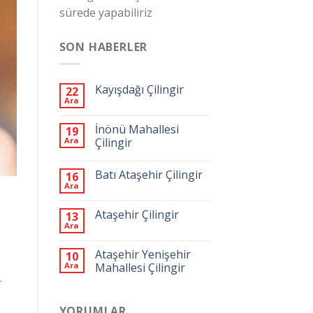
sürede yapabiliriz
SON HABERLER
Kayışdağı Çilingir
22
Ara
İnönü Mahallesi
19
Ara
Çilingir
Batı Ataşehir Çilingir
16
Ara
Ataşehir Çilingir
13
Ara
Ataşehir Yenişehir
10
Ara
Mahallesi Çilingir
r
YORUMLAR