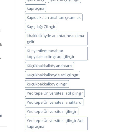
kapı açma
Kapıda kalan anahtarı çıkarmak
Kayışdağı Çilingir
ı
kbakkalköyde anahtar neanlama
gelir
k
Kilit yenilemeanahtar
kopyalamaçilingiracil çilingir
r
Küçükbakkalköy anahtarcı
Küçükbakkalköyde acil çilingir
küçükbakkalköy çilingir
Yeditepe Üniversitesi acil çilingir
Yeditepe Üniversitesi anahtarcı
Yeditepe Üniversitesi çilingir
ar
Yeditepe Üniversitesi çilingir Acil
kapı açma