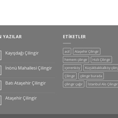
N YAZILAR
ETIKETLER
acil
Ataşehir Çilingir
Kayışdağı Çilingir
hemem çilingir
Hızlı Çilingir
İnönü Mahallesi Çilingir
içerenköy
Küçükbakkalköy çilin
Çilingir
çilingir burada
Batı Ataşehir Çilingir
çilingir çağır
İstanbul Alo Çilingir
Ataşehir Çilingir