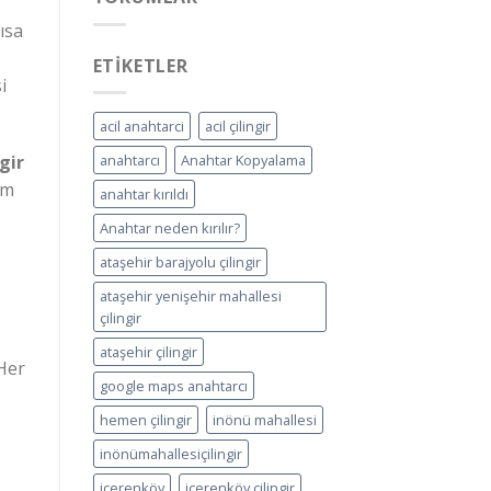
ısa
ETIKETLER
i
acil anahtarci
acil çilingir
anahtarcı
Anahtar Kopyalama
ngir
üm
anahtar kırıldı
Anahtar neden kırılır?
ataşehir barajyolu çilingir
ataşehir yenişehir mahallesi
çilingir
ataşehir çilingir
Her
google maps anahtarcı
hemen çilingir
inönü mahallesi
inönümahallesiçilingir
içerenköy
içerenköy çilingir