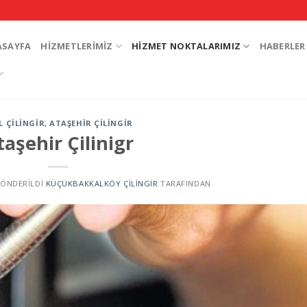
ASAYFA
HIZMETLERIMIZ
HIZMET NOKTALARIMIZ
HABERLER
L ÇILINGIR
,
ATAŞEHIR ÇILINGIR
taşehir Çilinigr
 GÖNDERILDI
KÜÇÜKBAKKALKÖY ÇILINGIR
TARAFINDAN