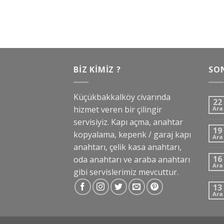
BIZ KIMIZ ?
SO
Küçükbakkalköy civarında
22
hizmet veren bir çilingir
Ara
servisiyiz. Kapı açma, anahtar
19
kopyalama, kepenk / garaj kapı
Ara
anahtarı, çelik kasa anahtarı,
16
oda anahtarı ve araba anahtarı
Ara
gibi servislerimiz mevcuttur.
13
Ara