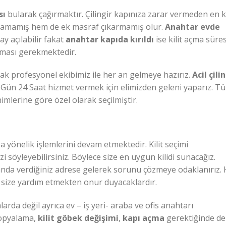
sı
bularak çağırmaktır. Çilingir kapınıza zarar vermeden en k
rcamamış hem de ek masraf çıkarmamış olur.
Anahtar evde
y açılabilir fakat
anahtar kapıda kırıldı
ise kilit açma süres
ılması gerekmektedir.
ak profesyonel ekibimiz ile her an gelmeye hazırız.
Acil çili
 7 Gün 24 Saat hizmet vermek için elimizden geleni yaparız. T
nimlerine göre özel olarak seçilmiştir.
a yönelik işlemlerini devam etmektedir. Kilit seçimi
i söyleyebilirsiniz. Böylece size en uygun kilidi sunacağız.
nda verdiğiniz adrese gelerek sorunu çözmeye odaklanırız. 
 size yardım etmekten onur duyacaklardır.
rda değil ayrıca ev – iş yeri- araba ve ofis anahtarı
kopyalama,
kilit göbek değişimi
,
kapı açma
gerektiğinde de