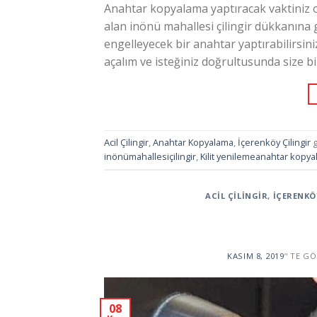
Anahtar kopyalama yaptıracak vaktiniz o
alan inönü mahallesi çilingir dükkanına 
engelleyecek bir anahtar yaptırabilirsiniz
açalım ve isteğiniz doğrultusunda size b
Acil Çilingir
,
Anahtar Kopyalama
,
İçerenköy Çilingir
g
inönümahallesiçilingir
,
Kilit yenilemeanahtar kopyala
ACIL ÇILINGIR
,
İÇERENKÖ
KASIM 8, 2019
’' TE G
08