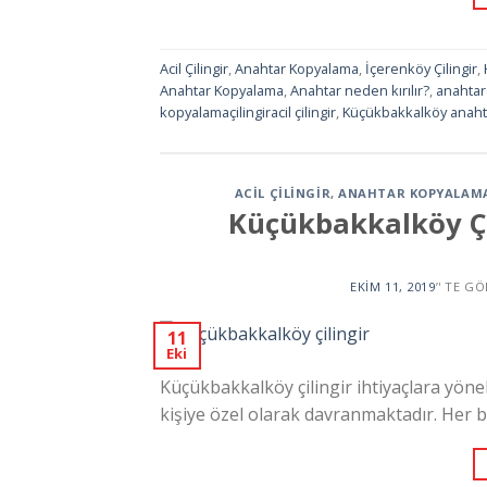
Acil Çilingir
,
Anahtar Kopyalama
,
İçerenköy Çilingir
,
Anahtar Kopyalama
,
Anahtar neden kırılır?
,
anahtar
kopyalamaçilingiracil çilingir
,
Küçükbakkalköy anaht
ACIL ÇILINGIR
,
ANAHTAR KOPYALAM
Küçükbakkalköy Çil
EKIM 11, 2019
’' TE G
11
Eki
Küçükbakkalköy çilingir ihtiyaçlara yöne
kişiye özel olarak davranmaktadır. Her b