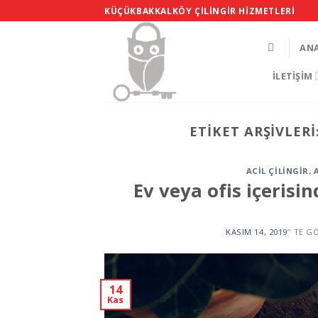
Skip
KÜÇÜKBAKKALKÖY ÇILINGIR HIZMETLERI
to
content
AN
İLETIŞIM
ETIKET ARŞIVLERI
ACIL ÇILINGIR
,
Ev veya ofis içerisi
KASIM 14, 2019
’' TE 
14
Kas