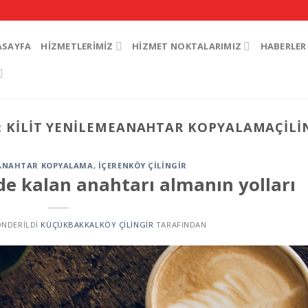
ASAYFA
HIZMETLERIMIZ
HIZMET NOKTALARIMIZ
HABERLER
:
KILIT YENILEMEANAHTAR KOPYALAMAÇILIN
ANAHTAR KOPYALAMA
,
İÇERENKÖY ÇILINGIR
nde kalan anahtarı almanın yolları
GÖNDERILDI
KÜÇÜKBAKKALKÖY ÇILINGIR
TARAFINDAN