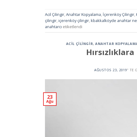
Acil Çilingir
,
Anahtar Kopyalama
,
İçerenköy Çilingir
,
çilingir
,
içerenköy çilingir
,
kbakkalköyde anahtar ne
anahtarcı
etiketlendi
ACIL ÇILINGIR
,
ANAHTAR KOPYALAM
Hırsızlıklara 
AĞUSTOS 23, 2019
’' TE
23
Ağu