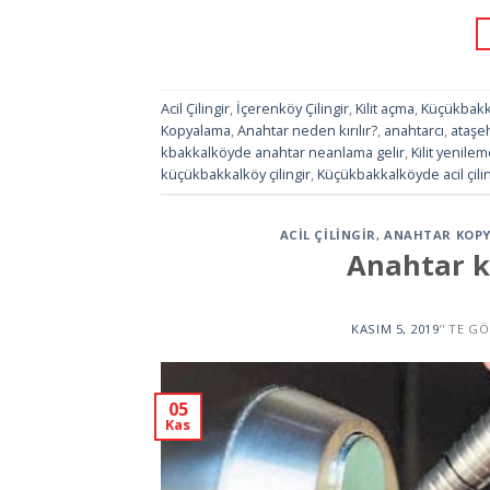
Acil Çilingir
,
İçerenköy Çilingir
,
Kilit açma
,
Küçükbakka
Kopyalama
,
Anahtar neden kırılır?
,
anahtarcı
,
ataşeh
kbakkalköyde anahtar neanlama gelir
,
Kilit yenile
küçükbakkalköy çilingir
,
Küçükbakkalköyde acil çilin
ACIL ÇILINGIR
,
ANAHTAR KOP
Anahtar k
KASIM 5, 2019
’' TE G
05
Kas