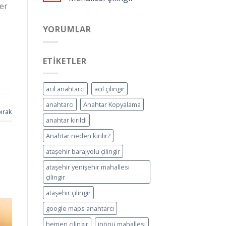
er
YORUMLAR
ETIKETLER
acil anahtarci
acil çilingir
anahtarcı
Anahtar Kopyalama
ırak
anahtar kırıldı
Anahtar neden kırılır?
ataşehir barajyolu çilingir
ataşehir yenişehir mahallesi
çilingir
ataşehir çilingir
google maps anahtarcı
hemen çilingir
inönü mahallesi