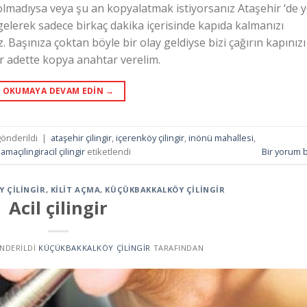
lmadıysa veya şu an kopyalatmak istiyorsanız Ataşehir ‘de y
gelerek sadece birkaç dakika içerisinde kapıda kalmanızı
. Başınıza çoktan böyle bir olay geldiyse bizi çağırın kapınızı
ir adette kopya anahtar verelim.
OKUMAYA DEVAM EDIN
→
önderildi
|
ataşehir çilingir
,
içerenköy çilingir
,
inönü mahallesi
,
maçilingiracil çilingir
etiketlendi
Bir yorum b
Y ÇILINGIR
,
KILIT AÇMA
,
KÜÇÜKBAKKALKÖY ÇILINGIR
Acil çilingir
ÖNDERILDI
KÜÇÜKBAKKALKÖY ÇILINGIR
TARAFINDAN