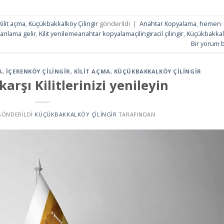
Kilit açma
,
Küçükbakkalköy Çilingir
gönderildi
|
Anahtar Kopyalama
,
hemen
anlama gelir
,
Kilit yenilemeanahtar kopyalamaçilingiracil çilingir
,
Küçükbakka
Bir yorum b
A
,
İÇERENKÖY ÇILINGIR
,
KILIT AÇMA
,
KÜÇÜKBAKKALKÖY ÇILINGIR
karşı Kilitlerinizi yenileyin
 GÖNDERILDI
KÜÇÜKBAKKALKÖY ÇILINGIR
TARAFINDAN