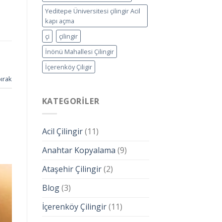
Yeditepe Üniversitesi çilingir Acil
kapı açma
çi
çilingir
İnönü Mahallesi Çilingir
İçerenköy Çiligir
ırak
KATEGORILER
Acil Çilingir
(11)
Anahtar Kopyalama
(9)
Ataşehir Çilingir
(2)
Blog
(3)
İçerenköy Çilingir
(11)