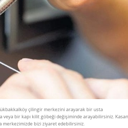
ükbakkalköy çilingir merkezini arayarak bir usta
ızda veya bir kapı kilit göbeği değişiminde arayabilirsiniz. Kasan
da merkezimizde bizi ziyaret edebilirsiniz.