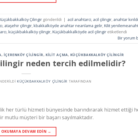
Küçükbakkalköy Çilingir
gönderildi
|
acil anahtarci
,
acil çilingir
,
anahtar kırıld
cı
,
ataşehir çilingir
,
kbakkalköyde anahtar neanlama gelir
,
Kilit yenilemeanah
arcı
,
küçükbakkalköy çilingir
,
Küçükbakkalköyde acil çilingir
etiketlendi
Bir yorum b
A
,
İÇERENKÖY ÇILINGIR
,
KILIT AÇMA
,
KÜÇÜKBAKKALKÖY ÇILINGIR
ingir neden tercih edilmelidir?
ÖNDERILDI
KÜÇÜKBAKKALKÖY ÇILINGIR
TARAFINDAN
lik her türlü hizmeti bünyesinde barındırarak hizmet ettiği h
ir mutlu müşteri bir başarı sayılmaktadır.
OKUMAYA DEVAM EDIN
→