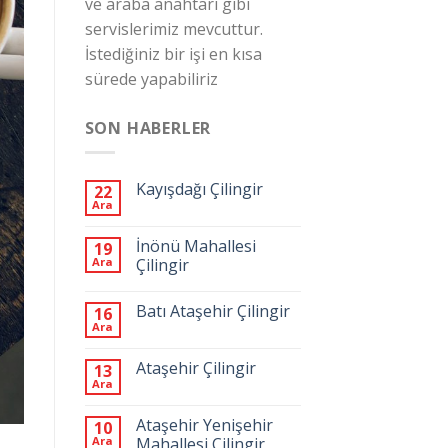
ve araba anahtarı gibi
servislerimiz mevcuttur.
İstediğiniz bir işi en kısa
sürede yapabiliriz
SON HABERLER
Kayışdağı Çilingir
22
Ara
İnönü Mahallesi
19
Ara
Çilingir
Batı Ataşehir Çilingir
16
Ara
Ataşehir Çilingir
13
Ara
Ataşehir Yenişehir
10
Ara
Mahallesi Çilingir