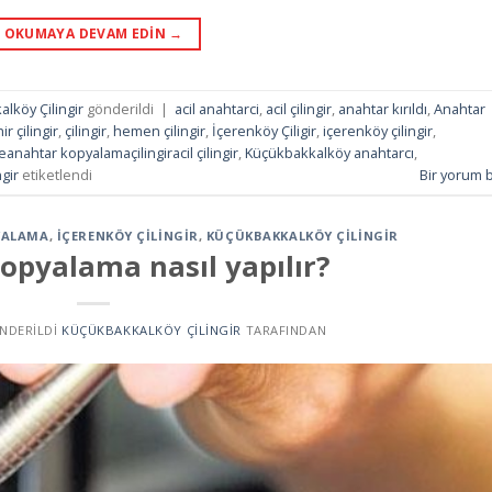
OKUMAYA DEVAM EDIN
→
lköy Çilingir
gönderildi
|
acil anahtarci
,
acil çilingir
,
anahtar kırıldı
,
Anahtar
ir çilingir
,
çilingir
,
hemen çilingir
,
İçerenköy Çiligir
,
içerenköy çilingir
,
meanahtar kopyalamaçilingiracil çilingir
,
Küçükbakkalköy anahtarcı
,
gir
etiketlendi
Bir yorum b
YALAMA
,
İÇERENKÖY ÇILINGIR
,
KÜÇÜKBAKKALKÖY ÇILINGIR
opyalama nasıl yapılır?
ÖNDERILDI
KÜÇÜKBAKKALKÖY ÇILINGIR
TARAFINDAN