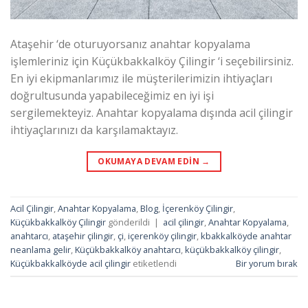
Ataşehir ‘de oturuyorsanız anahtar kopyalama
işlemleriniz için Küçükbakkalköy Çilingir ‘i seçebilirsiniz.
En iyi ekipmanlarımız ile müşterilerimizin ihtiyaçları
doğrultusunda yapabileceğimiz en iyi işi
sergilemekteyiz. Anahtar kopyalama dışında acil çilingir
ihtiyaçlarınızı da karşılamaktayız.
OKUMAYA DEVAM EDIN
→
Acil Çilingir
,
Anahtar Kopyalama
,
Blog
,
İçerenköy Çilingir
,
Küçükbakkalköy Çilingir
gönderildi
|
acil çilingir
,
Anahtar Kopyalama
,
anahtarcı
,
ataşehir çilingir
,
çi
,
içerenköy çilingir
,
kbakkalköyde anahtar
neanlama gelir
,
Küçükbakkalköy anahtarcı
,
küçükbakkalköy çilingir
,
Küçükbakkalköyde acil çilingir
etiketlendi
Bir yorum bırak