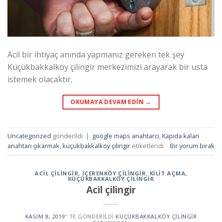
Acil bir ihtiyaç anında yapmanız gereken tek şey
Küçükbakkalköy çilingir merkezimizi arayarak bir usta
istemek olacaktır.
OKUMAYA DEVAM EDIN
→
Uncategorized
gönderildi
|
google maps anahtarcı
,
Kapıda kalan
anahtarı çıkarmak
,
küçükbakkalköy çilingir
etiketlendi
Bir yorum bırak
ACIL ÇILINGIR
,
İÇERENKÖY ÇILINGIR
,
KILIT AÇMA
,
KÜÇÜKBAKKALKÖY ÇILINGIR
Acil çilingir
KASIM 8, 2019
’' TE GÖNDERILDI
KÜÇÜKBAKKALKÖY ÇILINGIR