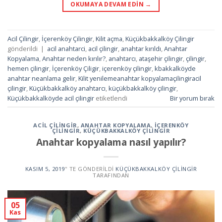
OKUMAYA DEVAM EDIN
→
Acil Çilingir
,
İçerenköy Çilingir
,
Kilit açma
,
Küçükbakkalköy Çilingir
gönderildi
|
acil anahtarci
,
acil çilingir
,
anahtar kırıldı
,
Anahtar
Kopyalama
,
Anahtar neden kırılır?
,
anahtarcı
,
ataşehir çilingir
,
çilingir
,
hemen çilingir
,
İçerenköy Çiligir
,
içerenköy çilingir
,
kbakkalköyde
anahtar neanlama gelir
,
Kilit yenilemeanahtar kopyalamaçilingiracil
çilingir
,
Küçükbakkalköy anahtarcı
,
küçükbakkalköy çilingir
,
Küçükbakkalköyde acil çilingir
etiketlendi
Bir yorum bırak
ACIL ÇILINGIR
,
ANAHTAR KOPYALAMA
,
İÇERENKÖY
ÇILINGIR
,
KÜÇÜKBAKKALKÖY ÇILINGIR
Anahtar kopyalama nasıl yapılır?
KASIM 5, 2019
’' TE GÖNDERILDI
KÜÇÜKBAKKALKÖY ÇILINGIR
TARAFINDAN
05
Kas