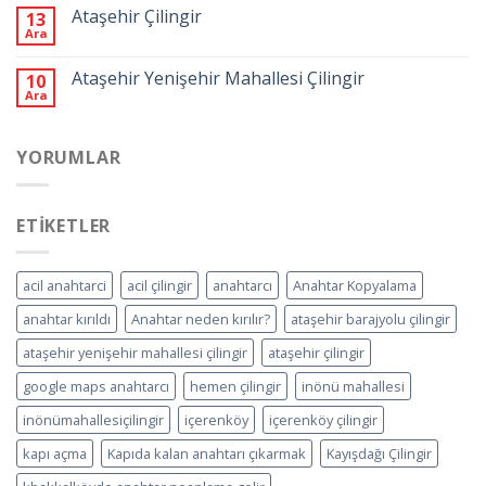
Ataşehir Çilingir
13
Ara
Ataşehir Yenişehir Mahallesi Çilingir
10
Ara
YORUMLAR
ETIKETLER
acil anahtarci
acil çilingir
anahtarcı
Anahtar Kopyalama
anahtar kırıldı
Anahtar neden kırılır?
ataşehir barajyolu çilingir
ataşehir yenişehir mahallesi çilingir
ataşehir çilingir
google maps anahtarcı
hemen çilingir
inönü mahallesi
inönümahallesiçilingir
içerenköy
içerenköy çilingir
kapı açma
Kapıda kalan anahtarı çıkarmak
Kayışdağı Çilingir