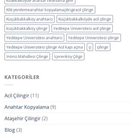
kbakkalköyde anahtar neanlama gelir
Kilit yenilemeanahtar kopyalamaçilingiracil çilingir
Küçükbakkalköy anahtarcı
Küçükbakkalköyde acil çilingir
küçükbakkalköy çilingir
Yeditepe Üniversitesi acil çilingir
Yeditepe Üniversitesi anahtarcı
Yeditepe Üniversitesi çilingir
Yeditepe Üniversitesi çilingir Acil kapı açma
çi
çilingir
İnönü Mahallesi Çilingir
İçerenköy Çiligir
KATEGORILER
Acil Çilingir
(11)
Anahtar Kopyalama
(9)
Ataşehir Çilingir
(2)
Blog
(3)