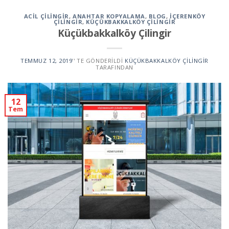
ACIL ÇILINGIR
,
ANAHTAR KOPYALAMA
,
BLOG
,
İÇERENKÖY
ÇILINGIR
,
KÜÇÜKBAKKALKÖY ÇILINGIR
Küçükbakkalköy Çilingir
TEMMUZ 12, 2019
’' TE GÖNDERILDI
KÜÇÜKBAKKALKÖY ÇILINGIR
TARAFINDAN
12
Tem