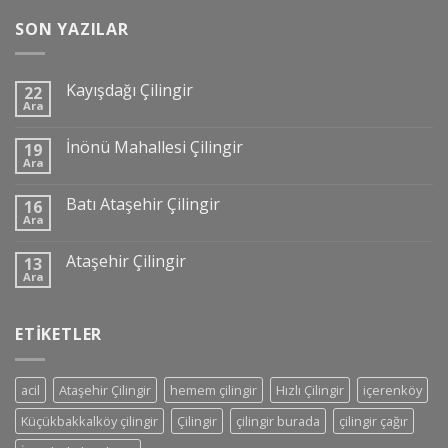
SON YAZILAR
Kayışdağı Çilingir
22
Ara
İnönü Mahallesi Çilingir
19
Ara
Batı Ataşehir Çilingir
16
Ara
Ataşehir Çilingir
13
Ara
ETIKETLER
acil
Ataşehir Çilingir
hemem çilingir
Hızlı Çilingir
içerenköy
Küçükbakkalköy çilingir
Çilingir
çilingir burada
çilingir çağır