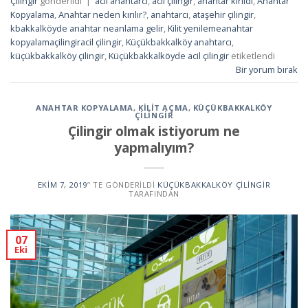
Çilingir
gönderildi
|
acil anahtarci
,
acil çilingir
,
anahtar kırıldı
,
Anahtar
Kopyalama
,
Anahtar neden kırılır?
,
anahtarcı
,
ataşehir çilingir
,
kbakkalköyde anahtar neanlama gelir
,
Kilit yenilemeanahtar
kopyalamaçilingiracil çilingir
,
Küçükbakkalköy anahtarcı
,
küçükbakkalköy çilingir
,
Küçükbakkalköyde acil çilingir
etiketlendi
Bir yorum bırak
ANAHTAR KOPYALAMA
,
KILIT AÇMA
,
KÜÇÜKBAKKALKÖY
ÇILINGIR
Çilingir olmak istiyorum ne
yapmalıyım?
EKIM 7, 2019
’' TE GÖNDERILDI
KÜÇÜKBAKKALKÖY ÇILINGIR
TARAFINDAN
07
Eki