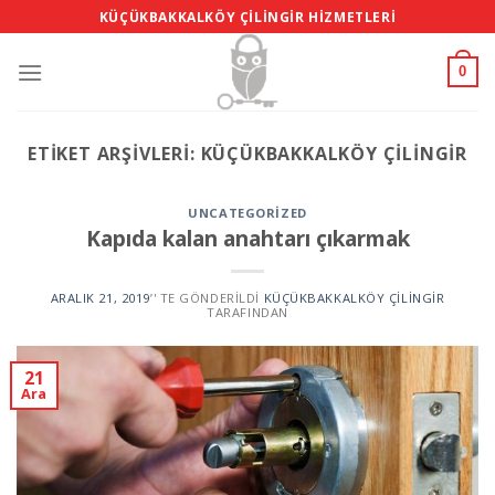
Skip
KÜÇÜKBAKKALKÖY ÇILINGIR HIZMETLERI
to
content
0
ETIKET ARŞIVLERI:
KÜÇÜKBAKKALKÖY ÇILINGIR
UNCATEGORIZED
Kapıda kalan anahtarı çıkarmak
ARALIK 21, 2019
’' TE GÖNDERILDI
KÜÇÜKBAKKALKÖY ÇILINGIR
TARAFINDAN
21
Ara