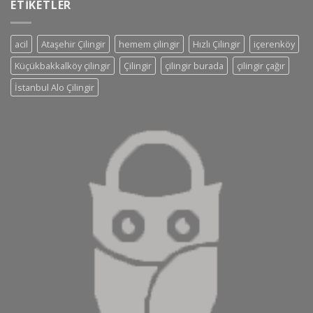
ETIKETLER
acil
Ataşehir Çilingir
hemem çilingir
Hızlı Çilingir
içerenköy
Küçükbakkalköy çilingir
Çilingir
çilingir burada
çilingir çağır
İstanbul Alo Çilingir