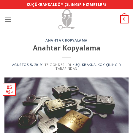
Skip
KÜÇÜKBAKKALKÖY ÇILINGIR HIZMETLERI
to
content
0
ANAHTAR KOPYALAMA
Anahtar Kopyalama
AĞUSTOS 5, 2019
’' TE GÖNDERILDI
KÜÇÜKBAKKALKÖY ÇILINGIR
TARAFINDAN
05
Ağu