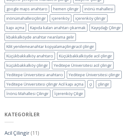
google maps anahtarcı
hemen çilingir
inönü mahallesi
inönümahallesiçilingir
içerenköy
içerenköy çilingir
kapı açma
Kapıda kalan anahtarı çıkarmak
Kayışdağı Çilingir
kbakkalköyde anahtar neanlama gelir
Kilit yenilemeanahtar kopyalamaçilingiracil çilingir
Küçükbakkalköy anahtarcı
Küçükbakkalköyde acil çilingir
küçükbakkalköy çilingir
Yeditepe Üniversitesi acil çilingir
Yeditepe Üniversitesi anahtarcı
Yeditepe Üniversitesi çilingir
Yeditepe Üniversitesi çilingir Acil kapı açma
çi
çilingir
İnönü Mahallesi Çilingir
İçerenköy Çiligir
KATEGORILER
Acil Çilingir
(11)