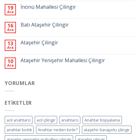
İnönü Mahallesi Çilingir
19
Ara
Batı Ataşehir Çilingir
16
Ara
Ataşehir Çilingir
13
Ara
Ataşehir Yenişehir Mahallesi Çilingir
10
Ara
YORUMLAR
ETIKETLER
acil anahtarci
acil çilingir
anahtarcı
Anahtar Kopyalama
anahtar kırıldı
Anahtar neden kırılır?
ataşehir barajyolu çilingir
ataşehir yenişehir mahallesi çilingir
ataşehir çilingir