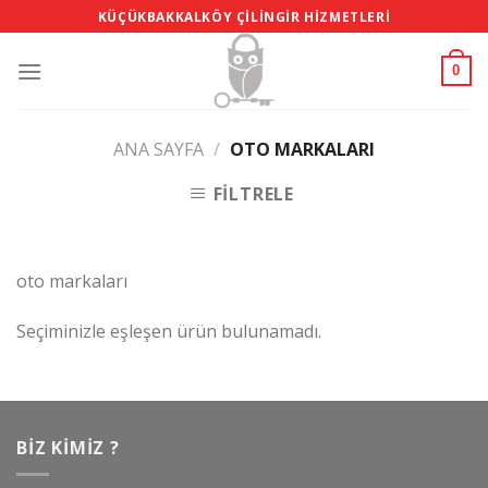
Skip
KÜÇÜKBAKKALKÖY ÇILINGIR HIZMETLERI
to
content
0
ANA SAYFA
/
OTO MARKALARI
FILTRELE
oto markaları
Seçiminizle eşleşen ürün bulunamadı.
BIZ KIMIZ ?