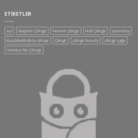
ETIKETLER
acil
Ataşehir Çilingir
hemem çilingir
Hızlı Çilingir
içerenköy
Küçükbakkalköy çilingir
Çilingir
çilingir burada
çilingir çağır
İstanbul Alo Çilingir