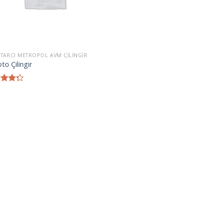
TARCI METROPOL AVM ÇILINGIR
oto Çilingir
inden
oy