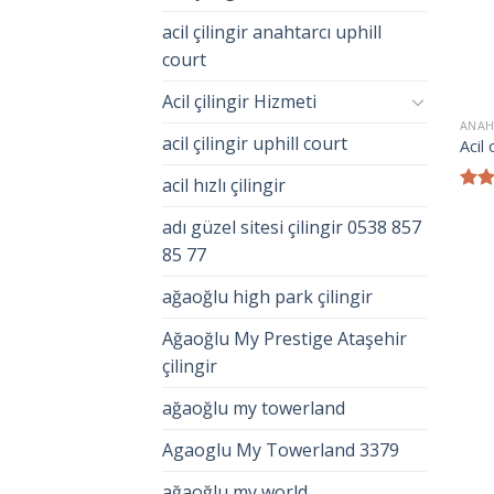
acil çilingir anahtarcı uphill
court
Acil çilingir Hizmeti
ANAH
acil çilingir uphill court
Acil 
acil hızlı çilingir
5
üzer
adı güzel sitesi çilingir 0538 857
4.00
85 77
aldı
ağaoğlu high park çilingir
Ağaoğlu My Prestige Ataşehir
çilingir
ağaoğlu my towerland
Agaoglu My Towerland 3379
ağaoğlu my world