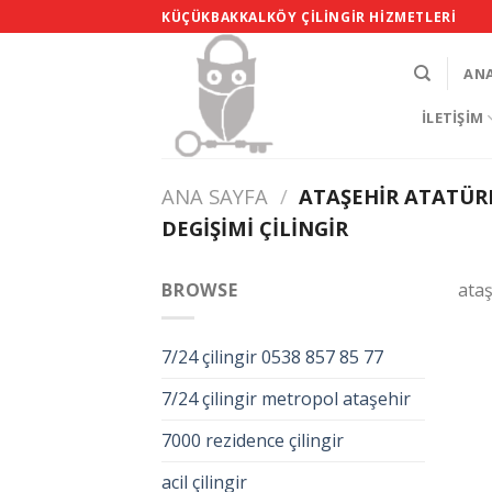
Skip
KÜÇÜKBAKKALKÖY ÇILINGIR HIZMETLERI
to
content
AN
İLETIŞIM
ANA SAYFA
/
ATAŞEHIR ATATÜRK
DEGIŞIMI ÇILINGIR
BROWSE
ataş
7/24 çilingir 0538 857 85 77
7/24 çilingir metropol ataşehir
7000 rezidence çilingir
acil çilingir