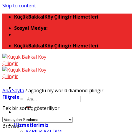
Skip to content
KüçükBakkalKöy Çilingir Hizmetleri
Sosyal Medya:
KüçükBakkalKöy Çilingir Hizmetleri
Ana Sayfa
/
ağaoğlu my world diamond çilingir
Filtrele
Tek bir sonuç gösteriliyor
Anasayfa
Hizmetlerimiz
Browse
KAPIDA KALDIM