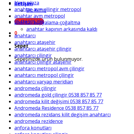
almis plaza
İletişim
anahtar avm çilingir metropol
Biz Kimiz
anahtar avm metropol
05416905298
anahtar kopyalama-çoğaltma
anahtar kapının arkasında kaldı
0
anahtarcı
anahtarcı ataşehir
Sepet
anahtarcı ataşehir çilingir
anahtarcı çilingir
Sepetinizde ürün bulunmuyor.
anahtarcı çilingir ataşehir
anahtarcı metropol avm çilingir
anahtarcı metropol çilingir
anahtarcı varyap meridian
andromeda çilingir
andromeda gold çilingir 0538 857 85 77
andromeda kilit değişimi 0538 857 85 77
Andromeda Residence 0538 857 85 77
andromeda rezidans kilit degişim anahtarcı
andromeda rezidence
anfora konutları