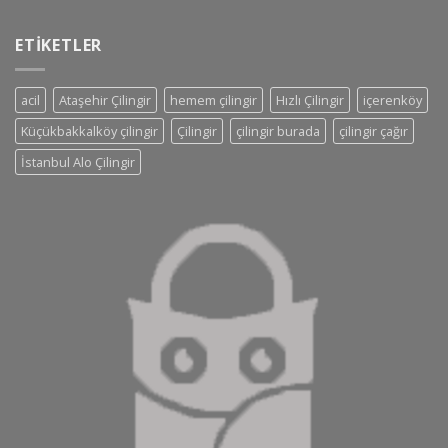
ETIKETLER
acil
Ataşehir Çilingir
hemem çilingir
Hızlı Çilingir
içerenköy
Küçükbakkalköy çilingir
Çilingir
çilingir burada
çilingir çağır
İstanbul Alo Çilingir