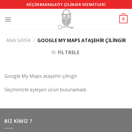
Skip
KÜÇÜKBAKKALKÖY ÇILINGIR HIZMETLERI
to
content
0
ANA SAYFA
/
GOOGLE MY MAPS ATAŞEHIR ÇILINGIR
FILTRELE
Google My Maps ataşehir çilingir
Seçiminizle eşleşen ürün bulunamadı.
BIZ KIMIZ ?